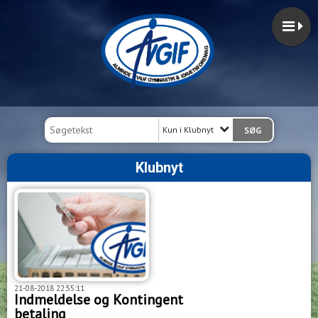
Kun i Klubnyt
Klubnyt
21-08-2018 22:55:11
Indmeldelse og Kontingent
betaling