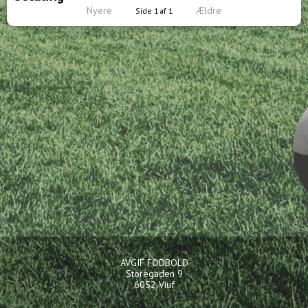
Nyere
Ældre
Side 1 af 1
AVGIF FODBOLD
Storegaden 9
6052 Viuf